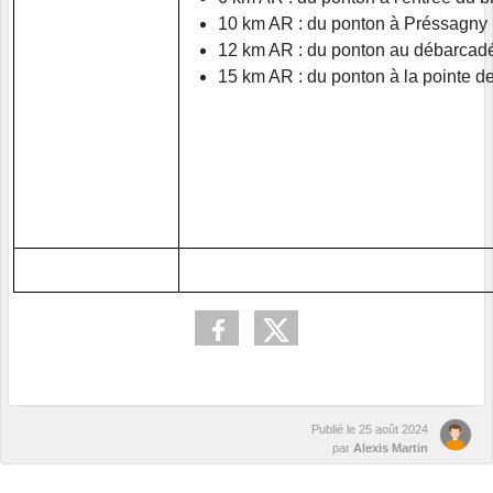
10 km AR : du ponton à Préssagny l
12 km AR : du ponton au débarcad
15 km AR : du ponton à la pointe de
Publié le
25 août 2024
par
Alexis Martin